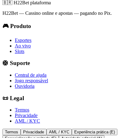
🇧🇷 H22Bet plataforma
H22Bet — Cassino online e apostas — pagando no Pix.
🎮
Produto
Esportes
Ao vivo
Slots
🛟
Suporte
Central de ajuda
Jogo responsável
Ouvidoria
📜
Legal
Termos
Privacidade
AML / KYC
Termos
Privacidade
AML / KYC
Experiência prática (E)