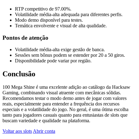
RTP competitivo de 97.00%.
Volatilidade média-alta adequada para diferentes perfis.
Modo demo disponível para testes.
Temática envolvente e visual de alta qualidade.
Pontos de atenção
Volatilidade média-alta exige gestão de banca.
Sessões sem bônus podem se estender por 20 a 50 giros.
Disponibilidade pode variar por região.
Conclusão
100 Mega Shine é uma excelente adição ao catálogo da Hacksaw
Gaming, combinando visual atraente com mecânicas sólidas.
Recomendamos testar o modo demo antes de jogar com valores
reais, especialmente para entender a frequência dos recursos
especiais e a volatilidade do jogo. No geral, é uma ótima escolha
tanto para jogadores casuais quanto para entusiastas de slots que
buscam variedade e qualidade na plataforma.
Voltar aos slots
Abrir conta