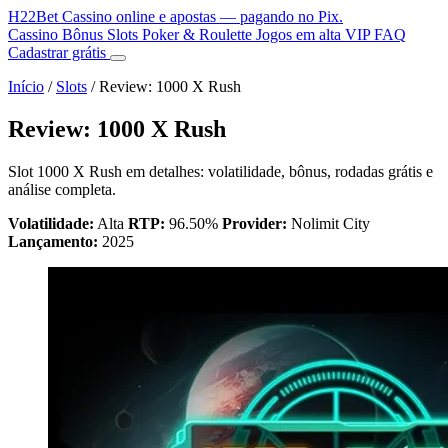
H22Bet
Cassino online e apostas — pagando no Pix.
Cassino
Bônus
Slots
Poker & Roulette
Jogos em alta
VIP
FAQ
Cadastrar grátis
Início
/
Slots
/
Review: 1000 X Rush
Review: 1000 X Rush
Slot 1000 X Rush em detalhes: volatilidade, bônus, rodadas grátis e
análise completa.
Volatilidade:
Alta
RTP:
96.50%
Provider:
Nolimit City
Lançamento:
2025