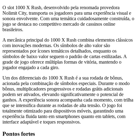
O slot 1000 X Rush, desenvolvido pela renomada provedora
Nolimit City, transporta os jogadores para uma experiência visual e
sonora envolvente. Com uma temática cuidadosamente construída, o
jogo se destaca no competitivo mercado de cassinos online
brasileiros.
A mecânica principal do 1000 X Rush combina elementos clássicos
com inovações modernas. Os símbolos de alto valor são
representados por ícones temáticos detalhados, enquanto os
símbolos de baixo valor seguem o padrão de cartas estilizadas. A
grade de jogo oferece múltiplas formas de vitória, mantendo o
jogador engajado a cada giro.
Um dos diferenciais do 1000 X Rush é a sua rodada de bônus,
acionada pela combinação de símbolos especiais. Durante o modo
bônus, multiplicadores progressivos e rodadas grátis adicionais
podem ser ativados, elevando significativamente o potencial de
ganhos. A experiência sonora acompanha cada momento, com trilha
que se intensifica durante as rodadas de alta tensão. O jogo foi
totalmente otimizado para dispositivos móveis, garantindo uma
experiência fluida tanto em smartphones quanto em tablets, com
interface adaptável e toques responsivos.
Pontos fortes