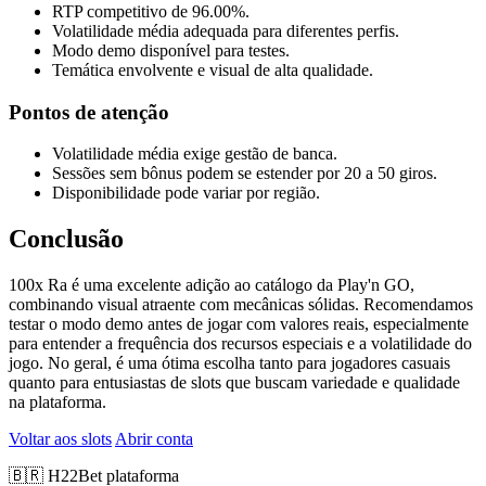
RTP competitivo de 96.00%.
Volatilidade média adequada para diferentes perfis.
Modo demo disponível para testes.
Temática envolvente e visual de alta qualidade.
Pontos de atenção
Volatilidade média exige gestão de banca.
Sessões sem bônus podem se estender por 20 a 50 giros.
Disponibilidade pode variar por região.
Conclusão
100x Ra é uma excelente adição ao catálogo da Play'n GO,
combinando visual atraente com mecânicas sólidas. Recomendamos
testar o modo demo antes de jogar com valores reais, especialmente
para entender a frequência dos recursos especiais e a volatilidade do
jogo. No geral, é uma ótima escolha tanto para jogadores casuais
quanto para entusiastas de slots que buscam variedade e qualidade
na plataforma.
Voltar aos slots
Abrir conta
🇧🇷 H22Bet plataforma