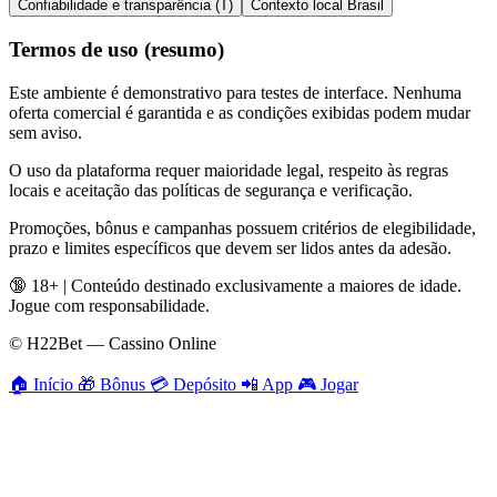
Confiabilidade e transparência (T)
Contexto local Brasil
Termos de uso (resumo)
Este ambiente é demonstrativo para testes de interface. Nenhuma
oferta comercial é garantida e as condições exibidas podem mudar
sem aviso.
O uso da plataforma requer maioridade legal, respeito às regras
locais e aceitação das políticas de segurança e verificação.
Promoções, bônus e campanhas possuem critérios de elegibilidade,
prazo e limites específicos que devem ser lidos antes da adesão.
🔞 18+ | Conteúdo destinado exclusivamente a maiores de idade.
Jogue com responsabilidade.
© H22Bet — Cassino Online
🏠
Início
🎁
Bônus
💳
Depósito
📲
App
🎮
Jogar