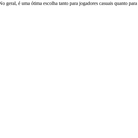
. No geral, é uma ótima escolha tanto para jogadores casuais quanto para