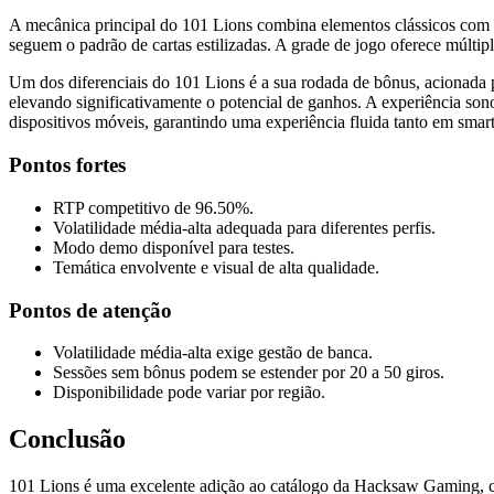
A mecânica principal do 101 Lions combina elementos clássicos com i
seguem o padrão de cartas estilizadas. A grade de jogo oferece múltip
Um dos diferenciais do 101 Lions é a sua rodada de bônus, acionada p
elevando significativamente o potencial de ganhos. A experiência son
dispositivos móveis, garantindo uma experiência fluida tanto em smar
Pontos fortes
RTP competitivo de 96.50%.
Volatilidade média-alta adequada para diferentes perfis.
Modo demo disponível para testes.
Temática envolvente e visual de alta qualidade.
Pontos de atenção
Volatilidade média-alta exige gestão de banca.
Sessões sem bônus podem se estender por 20 a 50 giros.
Disponibilidade pode variar por região.
Conclusão
101 Lions é uma excelente adição ao catálogo da Hacksaw Gaming, c