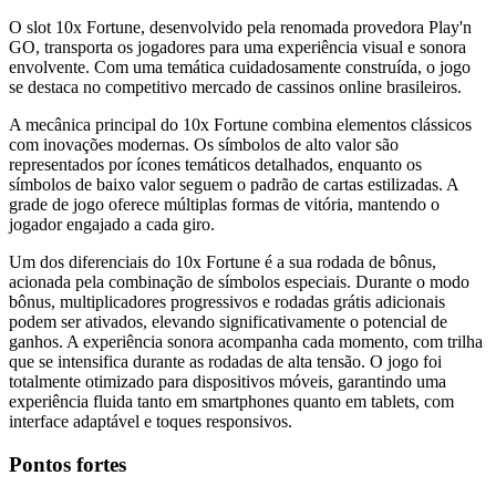
O slot 10x Fortune, desenvolvido pela renomada provedora Play'n
GO, transporta os jogadores para uma experiência visual e sonora
envolvente. Com uma temática cuidadosamente construída, o jogo
se destaca no competitivo mercado de cassinos online brasileiros.
A mecânica principal do 10x Fortune combina elementos clássicos
com inovações modernas. Os símbolos de alto valor são
representados por ícones temáticos detalhados, enquanto os
símbolos de baixo valor seguem o padrão de cartas estilizadas. A
grade de jogo oferece múltiplas formas de vitória, mantendo o
jogador engajado a cada giro.
Um dos diferenciais do 10x Fortune é a sua rodada de bônus,
acionada pela combinação de símbolos especiais. Durante o modo
bônus, multiplicadores progressivos e rodadas grátis adicionais
podem ser ativados, elevando significativamente o potencial de
ganhos. A experiência sonora acompanha cada momento, com trilha
que se intensifica durante as rodadas de alta tensão. O jogo foi
totalmente otimizado para dispositivos móveis, garantindo uma
experiência fluida tanto em smartphones quanto em tablets, com
interface adaptável e toques responsivos.
Pontos fortes