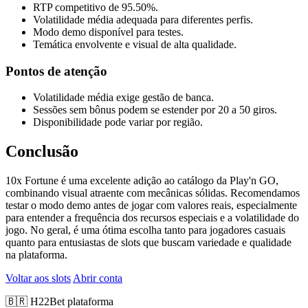
RTP competitivo de 95.50%.
Volatilidade média adequada para diferentes perfis.
Modo demo disponível para testes.
Temática envolvente e visual de alta qualidade.
Pontos de atenção
Volatilidade média exige gestão de banca.
Sessões sem bônus podem se estender por 20 a 50 giros.
Disponibilidade pode variar por região.
Conclusão
10x Fortune é uma excelente adição ao catálogo da Play'n GO,
combinando visual atraente com mecânicas sólidas. Recomendamos
testar o modo demo antes de jogar com valores reais, especialmente
para entender a frequência dos recursos especiais e a volatilidade do
jogo. No geral, é uma ótima escolha tanto para jogadores casuais
quanto para entusiastas de slots que buscam variedade e qualidade
na plataforma.
Voltar aos slots
Abrir conta
🇧🇷 H22Bet plataforma