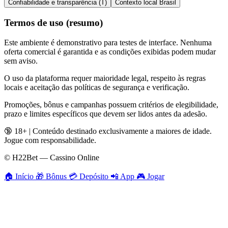
Confiabilidade e transparência (T)
Contexto local Brasil
Termos de uso (resumo)
Este ambiente é demonstrativo para testes de interface. Nenhuma
oferta comercial é garantida e as condições exibidas podem mudar
sem aviso.
O uso da plataforma requer maioridade legal, respeito às regras
locais e aceitação das políticas de segurança e verificação.
Promoções, bônus e campanhas possuem critérios de elegibilidade,
prazo e limites específicos que devem ser lidos antes da adesão.
🔞 18+ | Conteúdo destinado exclusivamente a maiores de idade.
Jogue com responsabilidade.
© H22Bet — Cassino Online
🏠
Início
🎁
Bônus
💳
Depósito
📲
App
🎮
Jogar