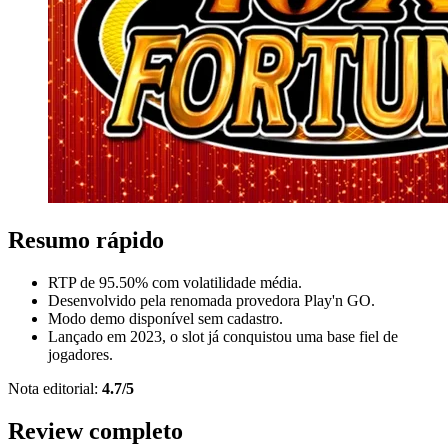
Resumo rápido
RTP de 95.50% com volatilidade média.
Desenvolvido pela renomada provedora Play'n GO.
Modo demo disponível sem cadastro.
Lançado em 2023, o slot já conquistou uma base fiel de
jogadores.
Nota editorial:
4.7/5
Review completo