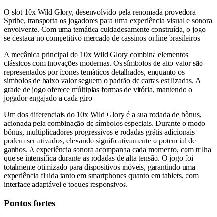
O slot 10x Wild Glory, desenvolvido pela renomada provedora
Spribe, transporta os jogadores para uma experiência visual e sonora
envolvente. Com uma temática cuidadosamente construída, o jogo
se destaca no competitivo mercado de cassinos online brasileiros.
A mecânica principal do 10x Wild Glory combina elementos
clássicos com inovações modernas. Os símbolos de alto valor são
representados por ícones temáticos detalhados, enquanto os
símbolos de baixo valor seguem o padrão de cartas estilizadas. A
grade de jogo oferece múltiplas formas de vitória, mantendo o
jogador engajado a cada giro.
Um dos diferenciais do 10x Wild Glory é a sua rodada de bônus,
acionada pela combinação de símbolos especiais. Durante o modo
bônus, multiplicadores progressivos e rodadas grátis adicionais
podem ser ativados, elevando significativamente o potencial de
ganhos. A experiência sonora acompanha cada momento, com trilha
que se intensifica durante as rodadas de alta tensão. O jogo foi
totalmente otimizado para dispositivos móveis, garantindo uma
experiência fluida tanto em smartphones quanto em tablets, com
interface adaptável e toques responsivos.
Pontos fortes