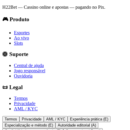
H22Bet — Cassino online e apostas — pagando no Pix.
🎮
Produto
Esportes
Ao vivo
Slots
🛟
Suporte
Central de ajuda
Jogo responsável
Ouvidoria
📜
Legal
Termos
Privacidade
AML / KYC
Termos
Privacidade
AML / KYC
Experiência prática (E)
Especialização e método (E)
Autoridade editorial (A)