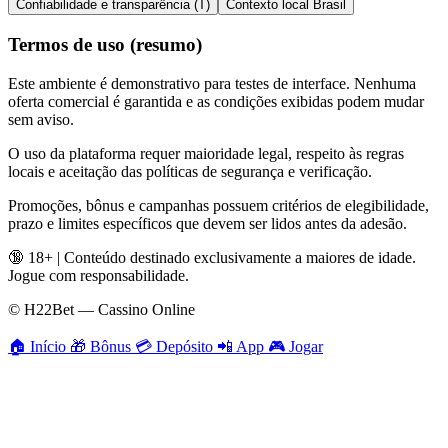
Confiabilidade e transparência (T)
Contexto local Brasil
Termos de uso (resumo)
Este ambiente é demonstrativo para testes de interface. Nenhuma
oferta comercial é garantida e as condições exibidas podem mudar
sem aviso.
O uso da plataforma requer maioridade legal, respeito às regras
locais e aceitação das políticas de segurança e verificação.
Promoções, bônus e campanhas possuem critérios de elegibilidade,
prazo e limites específicos que devem ser lidos antes da adesão.
🔞 18+ | Conteúdo destinado exclusivamente a maiores de idade.
Jogue com responsabilidade.
© H22Bet — Cassino Online
🏠
Início
🎁
Bônus
💳
Depósito
📲
App
🎮
Jogar