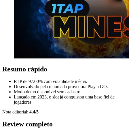
Resumo rápido
RTP de 97.00% com volatilidade média.
Desenvolvido pela renomada provedora Play'n GO.
Modo demo disponível sem cadastro.
Lançado em 2023, o slot já conquistou uma base fiel de
jogadores.
Nota editorial:
4.4/5
Review completo