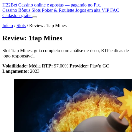
H22Bet
Cassino online e apostas — pagando no Pix.
Cassino
Bônus
Slots
Poker & Roulette
Jogos em alta
VIP
FAQ
Cadastrar grátis
Início
/
Slots
/
Review: 1tap Mines
Review: 1tap Mines
Slot 1tap Mines: guia completo com análise de risco, RTP e dicas de
jogo responsável.
Volatilidade:
Média
RTP:
97.00%
Provider:
Play'n GO
Lançamento:
2023