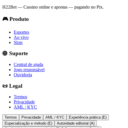
H22Bet — Cassino online e apostas — pagando no Pix.
🎮
Produto
Esportes
Ao vivo
Slots
🛟
Suporte
Central de ajuda
Jogo responsável
Ouvidoria
📜
Legal
Termos
Privacidade
AML / KYC
Termos
Privacidade
AML / KYC
Experiência prática (E)
Especialização e método (E)
Autoridade editorial (A)