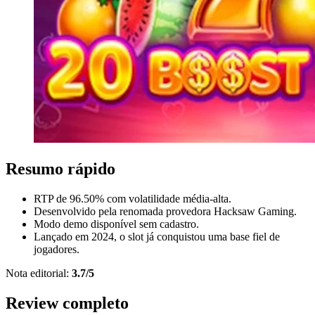
Resumo rápido
RTP de 96.50% com volatilidade média-alta.
Desenvolvido pela renomada provedora Hacksaw Gaming.
Modo demo disponível sem cadastro.
Lançado em 2024, o slot já conquistou uma base fiel de
jogadores.
Nota editorial:
3.7/5
Review completo