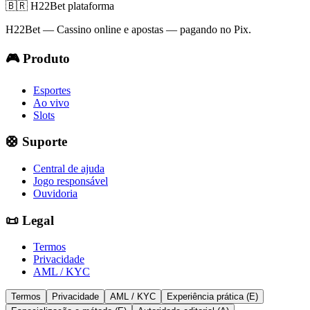
🇧🇷 H22Bet plataforma
H22Bet — Cassino online e apostas — pagando no Pix.
🎮
Produto
Esportes
Ao vivo
Slots
🛟
Suporte
Central de ajuda
Jogo responsável
Ouvidoria
📜
Legal
Termos
Privacidade
AML / KYC
Termos
Privacidade
AML / KYC
Experiência prática (E)