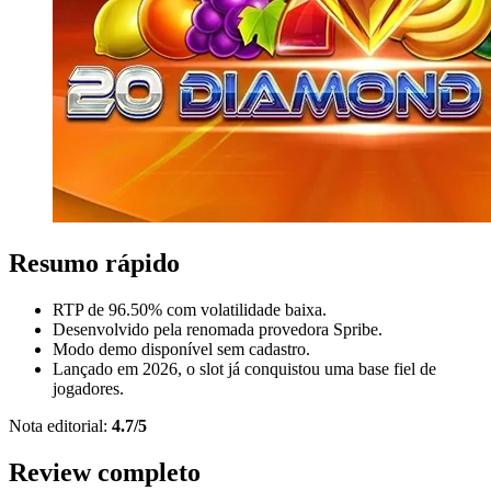
Resumo rápido
RTP de 96.50% com volatilidade baixa.
Desenvolvido pela renomada provedora Spribe.
Modo demo disponível sem cadastro.
Lançado em 2026, o slot já conquistou uma base fiel de
jogadores.
Nota editorial:
4.7/5
Review completo