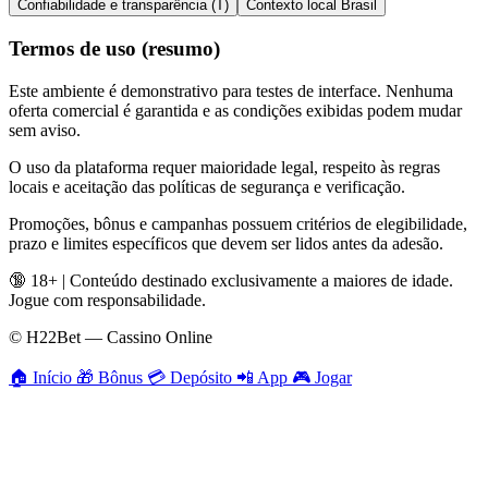
Confiabilidade e transparência (T)
Contexto local Brasil
Termos de uso (resumo)
Este ambiente é demonstrativo para testes de interface. Nenhuma
oferta comercial é garantida e as condições exibidas podem mudar
sem aviso.
O uso da plataforma requer maioridade legal, respeito às regras
locais e aceitação das políticas de segurança e verificação.
Promoções, bônus e campanhas possuem critérios de elegibilidade,
prazo e limites específicos que devem ser lidos antes da adesão.
🔞 18+ | Conteúdo destinado exclusivamente a maiores de idade.
Jogue com responsabilidade.
© H22Bet — Cassino Online
🏠
Início
🎁
Bônus
💳
Depósito
📲
App
🎮
Jogar