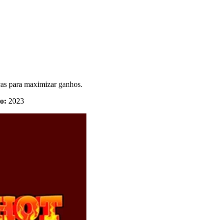
cas para maximizar ganhos.
o:
2023