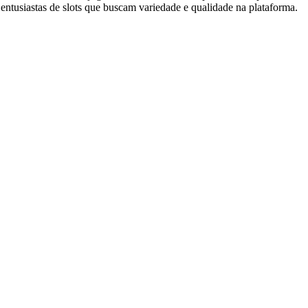
 entusiastas de slots que buscam variedade e qualidade na plataforma.