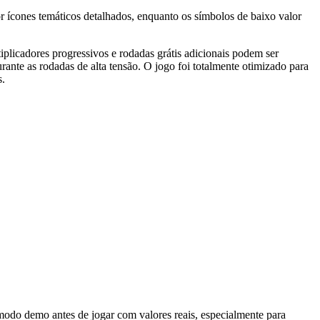
 ícones temáticos detalhados, enquanto os símbolos de baixo valor
plicadores progressivos e rodadas grátis adicionais podem ser
ante as rodadas de alta tensão. O jogo foi totalmente otimizado para
s.
odo demo antes de jogar com valores reais, especialmente para