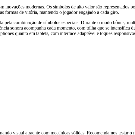
m inovações modernas. Os símbolos de alto valor são representados por
las formas de vitória, mantendo o jogador engajado a cada giro.
da pela combinação de símbolos especiais. Durante o modo bônus, multi
ência sonora acompanha cada momento, com trilha que se intensifica dur
tphones quanto em tablets, com interface adaptável e toques responsivo
inando visual atraente com mecânicas sólidas. Recomendamos testar o m