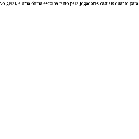
. No geral, é uma ótima escolha tanto para jogadores casuais quanto para