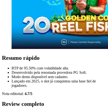
Resumo rápido
RTP de 95.50% com volatilidade alta.
Desenvolvido pela renomada provedora PG Soft.
Modo demo disponível sem cadastro.
Lançado em 2025, o slot já conquistou uma base fiel de
jogadores.
Nota editorial:
4.7/5
Review completo