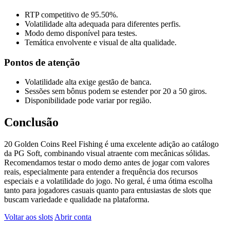
RTP competitivo de 95.50%.
Volatilidade alta adequada para diferentes perfis.
Modo demo disponível para testes.
Temática envolvente e visual de alta qualidade.
Pontos de atenção
Volatilidade alta exige gestão de banca.
Sessões sem bônus podem se estender por 20 a 50 giros.
Disponibilidade pode variar por região.
Conclusão
20 Golden Coins Reel Fishing é uma excelente adição ao catálogo
da PG Soft, combinando visual atraente com mecânicas sólidas.
Recomendamos testar o modo demo antes de jogar com valores
reais, especialmente para entender a frequência dos recursos
especiais e a volatilidade do jogo. No geral, é uma ótima escolha
tanto para jogadores casuais quanto para entusiastas de slots que
buscam variedade e qualidade na plataforma.
Voltar aos slots
Abrir conta