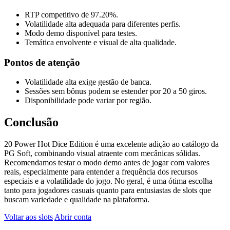
RTP competitivo de 97.20%.
Volatilidade alta adequada para diferentes perfis.
Modo demo disponível para testes.
Temática envolvente e visual de alta qualidade.
Pontos de atenção
Volatilidade alta exige gestão de banca.
Sessões sem bônus podem se estender por 20 a 50 giros.
Disponibilidade pode variar por região.
Conclusão
20 Power Hot Dice Edition é uma excelente adição ao catálogo da
PG Soft, combinando visual atraente com mecânicas sólidas.
Recomendamos testar o modo demo antes de jogar com valores
reais, especialmente para entender a frequência dos recursos
especiais e a volatilidade do jogo. No geral, é uma ótima escolha
tanto para jogadores casuais quanto para entusiastas de slots que
buscam variedade e qualidade na plataforma.
Voltar aos slots
Abrir conta