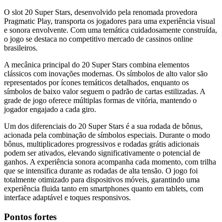
O slot 20 Super Stars, desenvolvido pela renomada provedora
Pragmatic Play, transporta os jogadores para uma experiência visual
e sonora envolvente. Com uma temática cuidadosamente construída,
o jogo se destaca no competitivo mercado de cassinos online
brasileiros.
A mecânica principal do 20 Super Stars combina elementos
clássicos com inovações modernas. Os símbolos de alto valor são
representados por ícones temáticos detalhados, enquanto os
símbolos de baixo valor seguem o padrão de cartas estilizadas. A
grade de jogo oferece múltiplas formas de vitória, mantendo o
jogador engajado a cada giro.
Um dos diferenciais do 20 Super Stars é a sua rodada de bônus,
acionada pela combinação de símbolos especiais. Durante o modo
bônus, multiplicadores progressivos e rodadas grátis adicionais
podem ser ativados, elevando significativamente o potencial de
ganhos. A experiência sonora acompanha cada momento, com trilha
que se intensifica durante as rodadas de alta tensão. O jogo foi
totalmente otimizado para dispositivos móveis, garantindo uma
experiência fluida tanto em smartphones quanto em tablets, com
interface adaptável e toques responsivos.
Pontos fortes