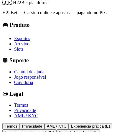
🇧🇷 H22Bet plataforma
H22Bet — Cassino online e apostas — pagando no Pix.
🎮
Produto
Esportes
Ao vivo
Slots
🛟
Suporte
Central de ajuda
Jogo responsável
Ouvidoria
📜
Legal
Termos
Privacidade
AML / KYC
Termos
Privacidade
AML / KYC
Experiência prática (E)