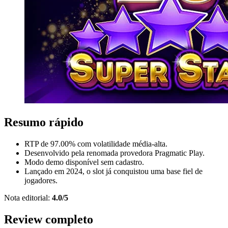
Resumo rápido
RTP de 97.00% com volatilidade média-alta.
Desenvolvido pela renomada provedora Pragmatic Play.
Modo demo disponível sem cadastro.
Lançado em 2024, o slot já conquistou uma base fiel de
jogadores.
Nota editorial:
4.0/5
Review completo