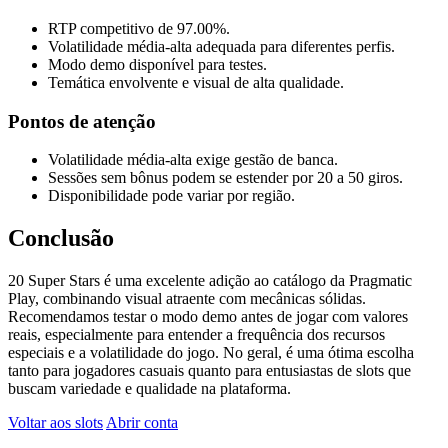
RTP competitivo de 97.00%.
Volatilidade média-alta adequada para diferentes perfis.
Modo demo disponível para testes.
Temática envolvente e visual de alta qualidade.
Pontos de atenção
Volatilidade média-alta exige gestão de banca.
Sessões sem bônus podem se estender por 20 a 50 giros.
Disponibilidade pode variar por região.
Conclusão
20 Super Stars é uma excelente adição ao catálogo da Pragmatic
Play, combinando visual atraente com mecânicas sólidas.
Recomendamos testar o modo demo antes de jogar com valores
reais, especialmente para entender a frequência dos recursos
especiais e a volatilidade do jogo. No geral, é uma ótima escolha
tanto para jogadores casuais quanto para entusiastas de slots que
buscam variedade e qualidade na plataforma.
Voltar aos slots
Abrir conta