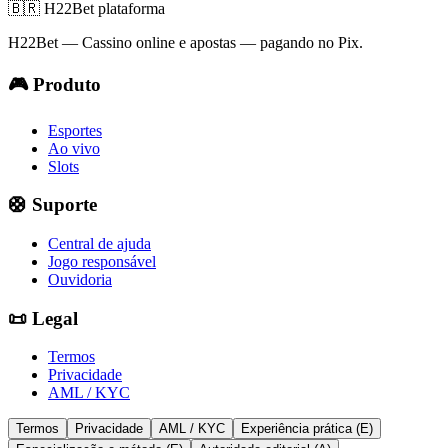
🇧🇷 H22Bet plataforma
H22Bet — Cassino online e apostas — pagando no Pix.
🎮
Produto
Esportes
Ao vivo
Slots
🛟
Suporte
Central de ajuda
Jogo responsável
Ouvidoria
📜
Legal
Termos
Privacidade
AML / KYC
Termos
Privacidade
AML / KYC
Experiência prática (E)