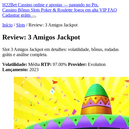
H22Bet
Cassino online e apostas — pagando no Pix.
Cassino
Bônus
Slots
Poker & Roulette
Jogos em alta
VIP
FAQ
Cadastrar grátis
Início
/
Slots
/
Review: 3 Amigos Jackpot
Review: 3 Amigos Jackpot
Slot 3 Amigos Jackpot em detalhes: volatilidade, bônus, rodadas
grátis e análise completa.
Volatilidade:
Média
RTP:
97.00%
Provider:
Evolution
Lançamento:
2023