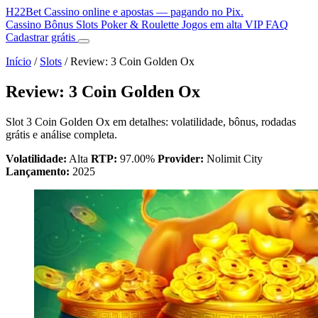
H22Bet
Cassino online e apostas — pagando no Pix.
Cassino
Bônus
Slots
Poker & Roulette
Jogos em alta
VIP
FAQ
Cadastrar grátis
Início
/
Slots
/
Review: 3 Coin Golden Ox
Review: 3 Coin Golden Ox
Slot 3 Coin Golden Ox em detalhes: volatilidade, bônus, rodadas
grátis e análise completa.
Volatilidade:
Alta
RTP:
97.00%
Provider:
Nolimit City
Lançamento:
2025