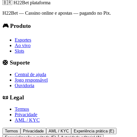
🇧🇷 H22Bet plataforma
H22Bet — Cassino online e apostas — pagando no Pix.
🎮
Produto
Esportes
Ao vivo
Slots
🛟
Suporte
Central de ajuda
Jogo responsável
Ouvidoria
📜
Legal
Termos
Privacidade
AML / KYC
Termos
Privacidade
AML / KYC
Experiência prática (E)