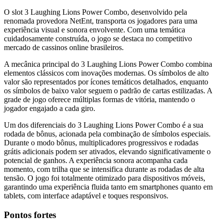
O slot 3 Laughing Lions Power Combo, desenvolvido pela
renomada provedora NetEnt, transporta os jogadores para uma
experiência visual e sonora envolvente. Com uma temática
cuidadosamente construída, o jogo se destaca no competitivo
mercado de cassinos online brasileiros.
A mecânica principal do 3 Laughing Lions Power Combo combina
elementos clássicos com inovações modernas. Os símbolos de alto
valor são representados por ícones temáticos detalhados, enquanto
os símbolos de baixo valor seguem o padrão de cartas estilizadas. A
grade de jogo oferece múltiplas formas de vitória, mantendo o
jogador engajado a cada giro.
Um dos diferenciais do 3 Laughing Lions Power Combo é a sua
rodada de bônus, acionada pela combinação de símbolos especiais.
Durante o modo bônus, multiplicadores progressivos e rodadas
grátis adicionais podem ser ativados, elevando significativamente o
potencial de ganhos. A experiência sonora acompanha cada
momento, com trilha que se intensifica durante as rodadas de alta
tensão. O jogo foi totalmente otimizado para dispositivos móveis,
garantindo uma experiência fluida tanto em smartphones quanto em
tablets, com interface adaptável e toques responsivos.
Pontos fortes