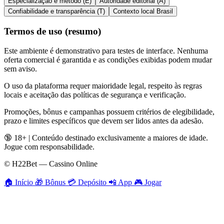
Especialização e método (E)
Autoridade editorial (A)
Confiabilidade e transparência (T)
Contexto local Brasil
Termos de uso (resumo)
Este ambiente é demonstrativo para testes de interface. Nenhuma
oferta comercial é garantida e as condições exibidas podem mudar
sem aviso.
O uso da plataforma requer maioridade legal, respeito às regras
locais e aceitação das políticas de segurança e verificação.
Promoções, bônus e campanhas possuem critérios de elegibilidade,
prazo e limites específicos que devem ser lidos antes da adesão.
🔞 18+ | Conteúdo destinado exclusivamente a maiores de idade.
Jogue com responsabilidade.
© H22Bet — Cassino Online
🏠
Início
🎁
Bônus
💳
Depósito
📲
App
🎮
Jogar