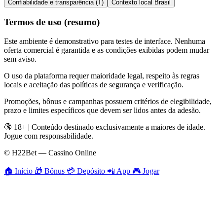
Confiabilidade e transparência (T)
Contexto local Brasil
Termos de uso (resumo)
Este ambiente é demonstrativo para testes de interface. Nenhuma
oferta comercial é garantida e as condições exibidas podem mudar
sem aviso.
O uso da plataforma requer maioridade legal, respeito às regras
locais e aceitação das políticas de segurança e verificação.
Promoções, bônus e campanhas possuem critérios de elegibilidade,
prazo e limites específicos que devem ser lidos antes da adesão.
🔞 18+ | Conteúdo destinado exclusivamente a maiores de idade.
Jogue com responsabilidade.
© H22Bet — Cassino Online
🏠
Início
🎁
Bônus
💳
Depósito
📲
App
🎮
Jogar