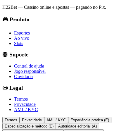
H22Bet — Cassino online e apostas — pagando no Pix.
🎮
Produto
Esportes
Ao vivo
Slots
🛟
Suporte
Central de ajuda
Jogo responsável
Ouvidoria
📜
Legal
Termos
Privacidade
AML / KYC
Termos
Privacidade
AML / KYC
Experiência prática (E)
Especialização e método (E)
Autoridade editorial (A)