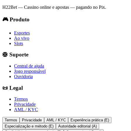
H22Bet — Cassino online e apostas — pagando no Pix.
🎮
Produto
Esportes
Ao vivo
Slots
🛟
Suporte
Central de ajuda
Jogo responsável
Ouvidoria
📜
Legal
Termos
Privacidade
AML / KYC
Termos
Privacidade
AML / KYC
Experiência prática (E)
Especialização e método (E)
Autoridade editorial (A)