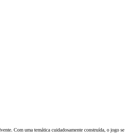
olvente. Com uma temática cuidadosamente construída, o jogo se