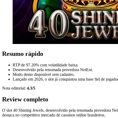
Resumo rápido
RTP de 97.20% com volatilidade baixa.
Desenvolvido pela renomada provedora NetEnt.
Modo demo disponível sem cadastro.
Lançado em 2026, o slot já conquistou uma base fiel de jogador
Nota editorial:
4.3/5
Review completo
O slot 40 Shining Jewels, desenvolvido pela renomada provedora NetE
destaca no competitivo mercado de cassinos online brasileiros.