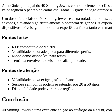
A mecânica principal do 40 Shining Jewels combina elementos clássic
valor seguem o padrão de cartas estilizadas. A grade de jogo oferece 
Um dos diferenciais do 40 Shining Jewels é a sua rodada de bônus, a
ativados, elevando significativamente o potencial de ganhos. A experi
dispositivos móveis, garantindo uma experiência fluida tanto em smar
Pontos fortes
RTP competitivo de 97.20%.
Volatilidade baixa adequada para diferentes perfis.
Modo demo disponível para testes.
Temática envolvente e visual de alta qualidade.
Pontos de atenção
Volatilidade baixa exige gestão de banca.
Sessões sem bônus podem se estender por 20 a 50 giros.
Disponibilidade pode variar por região.
Conclusão
40 Shining Jewels é uma excelente adição ao catálogo da NetEnt, co