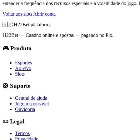
entender a frequência dos recursos especiais e a volatilidade do jogo
Voltar aos slots
Abrir conta
🇧🇷 H22Bet plataforma
H22Bet — Cassino online e apostas — pagando no Pix.
🎮
Produto
Esportes
Ao vivo
Slots
🛟
Suporte
Central de ajuda
Jogo responsável
Ouvidoria
📜
Legal
Termos
Privacidade