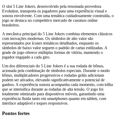
O slot 5 Line Jokers, desenvolvido pela renomada provedora
Evolution, transporta os jogadores para uma experiência visual e
sonora envolvente. Com uma temática cuidadosamente construída, o
jogo se destaca no competitivo mercado de cassinos online
brasileiros.
A mecânica principal do 5 Line Jokers combina elementos clássicos
com inovações modernas. Os símbolos de alto valor são
representados por ícones temáticos detalhados, enquanto os
símbolos de baixo valor seguem o padrão de cartas estilizadas. A
grade de jogo oferece múltiplas formas de vitória, mantendo o
jogador engajado a cada giro.
Um dos diferenciais do 5 Line Jokers é a sua rodada de bônus,
acionada pela combinação de símbolos especiais. Durante o modo
bônus, multiplicadores progressivos e rodadas grátis adicionais
podem ser ativados, elevando significativamente o potencial de
ganhos. A experiência sonora acompanha cada momento, com trilha
que se intensifica durante as rodadas de alta tensão. O jogo foi
totalmente otimizado para dispositivos móveis, garantindo uma
experiência fluida tanto em smartphones quanto em tablets, com
interface adaptável e toques responsivos.
Pontos fortes