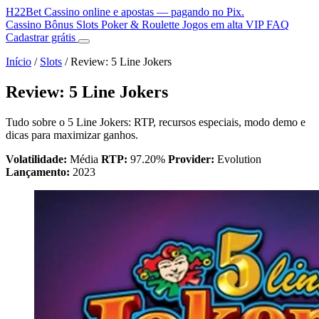
H22Bet
Cassino online e apostas — pagando no Pix.
Cassino
Bônus
Slots
Poker & Roulette
Jogos em alta
VIP
FAQ
Cadastrar grátis
Início
/
Slots
/
Review: 5 Line Jokers
Review: 5 Line Jokers
Tudo sobre o 5 Line Jokers: RTP, recursos especiais, modo demo e
dicas para maximizar ganhos.
Volatilidade:
Média
RTP:
97.20%
Provider:
Evolution
Lançamento:
2023