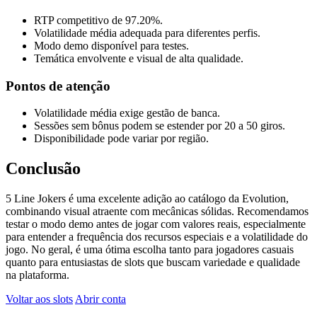
RTP competitivo de 97.20%.
Volatilidade média adequada para diferentes perfis.
Modo demo disponível para testes.
Temática envolvente e visual de alta qualidade.
Pontos de atenção
Volatilidade média exige gestão de banca.
Sessões sem bônus podem se estender por 20 a 50 giros.
Disponibilidade pode variar por região.
Conclusão
5 Line Jokers é uma excelente adição ao catálogo da Evolution,
combinando visual atraente com mecânicas sólidas. Recomendamos
testar o modo demo antes de jogar com valores reais, especialmente
para entender a frequência dos recursos especiais e a volatilidade do
jogo. No geral, é uma ótima escolha tanto para jogadores casuais
quanto para entusiastas de slots que buscam variedade e qualidade
na plataforma.
Voltar aos slots
Abrir conta