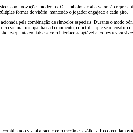
icos com inovações modernas. Os símbolos de alto valor são represent
múltiplas formas de vitória, mantendo o jogador engajado a cada giro.
 acionada pela combinação de símbolos especiais. Durante o modo bônus
ência sonora acompanha cada momento, com trilha que se intensifica dur
tphones quanto em tablets, com interface adaptável e toques responsivo
n, combinando visual atraente com mecânicas sólidas. Recomendamos te