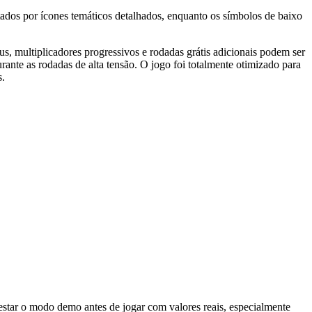
ados por ícones temáticos detalhados, enquanto os símbolos de baixo
, multiplicadores progressivos e rodadas grátis adicionais podem ser
ante as rodadas de alta tensão. O jogo foi totalmente otimizado para
s.
star o modo demo antes de jogar com valores reais, especialmente