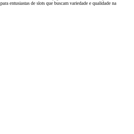
 para entusiastas de slots que buscam variedade e qualidade na