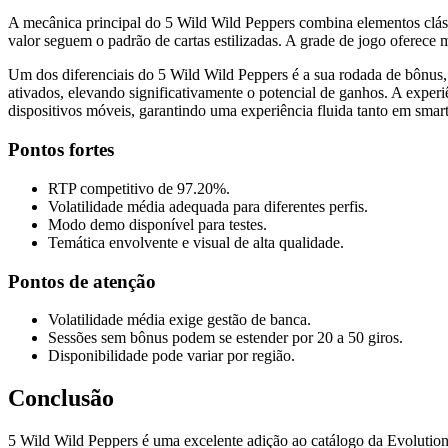
A mecânica principal do 5 Wild Wild Peppers combina elementos cláss
valor seguem o padrão de cartas estilizadas. A grade de jogo oferece 
Um dos diferenciais do 5 Wild Wild Peppers é a sua rodada de bônus,
ativados, elevando significativamente o potencial de ganhos. A experi
dispositivos móveis, garantindo uma experiência fluida tanto em smar
Pontos fortes
RTP competitivo de 97.20%.
Volatilidade média adequada para diferentes perfis.
Modo demo disponível para testes.
Temática envolvente e visual de alta qualidade.
Pontos de atenção
Volatilidade média exige gestão de banca.
Sessões sem bônus podem se estender por 20 a 50 giros.
Disponibilidade pode variar por região.
Conclusão
5 Wild Wild Peppers é uma excelente adição ao catálogo da Evolutio