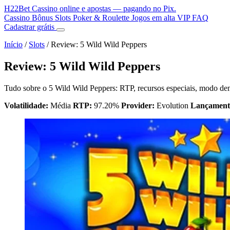
H22Bet
Cassino online e apostas — pagando no Pix.
Cassino
Bônus
Slots
Poker & Roulette
Jogos em alta
VIP
FAQ
Cadastrar grátis
Início
/
Slots
/
Review: 5 Wild Wild Peppers
Review: 5 Wild Wild Peppers
Tudo sobre o 5 Wild Wild Peppers: RTP, recursos especiais, modo de
Volatilidade:
Média
RTP:
97.20%
Provider:
Evolution
Lançament