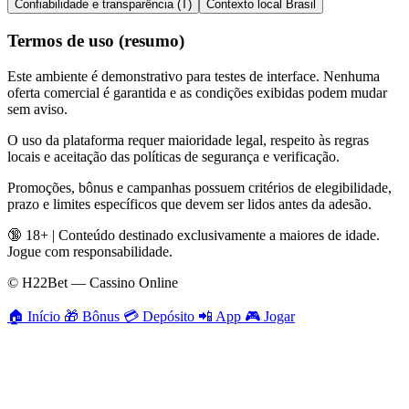
Confiabilidade e transparência (T)
Contexto local Brasil
Termos de uso (resumo)
Este ambiente é demonstrativo para testes de interface. Nenhuma
oferta comercial é garantida e as condições exibidas podem mudar
sem aviso.
O uso da plataforma requer maioridade legal, respeito às regras
locais e aceitação das políticas de segurança e verificação.
Promoções, bônus e campanhas possuem critérios de elegibilidade,
prazo e limites específicos que devem ser lidos antes da adesão.
🔞 18+ | Conteúdo destinado exclusivamente a maiores de idade.
Jogue com responsabilidade.
© H22Bet — Cassino Online
🏠
Início
🎁
Bônus
💳
Depósito
📲
App
🎮
Jogar