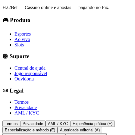
H22Bet — Cassino online e apostas — pagando no Pix.
🎮
Produto
Esportes
Ao vivo
Slots
🛟
Suporte
Central de ajuda
Jogo responsável
Ouvidoria
📜
Legal
Termos
Privacidade
AML / KYC
Termos
Privacidade
AML / KYC
Experiência prática (E)
Especialização e método (E)
Autoridade editorial (A)