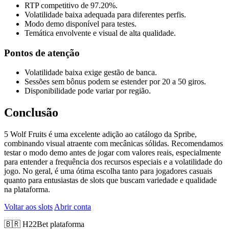
RTP competitivo de 97.20%.
Volatilidade baixa adequada para diferentes perfis.
Modo demo disponível para testes.
Temática envolvente e visual de alta qualidade.
Pontos de atenção
Volatilidade baixa exige gestão de banca.
Sessões sem bônus podem se estender por 20 a 50 giros.
Disponibilidade pode variar por região.
Conclusão
5 Wolf Fruits é uma excelente adição ao catálogo da Spribe,
combinando visual atraente com mecânicas sólidas. Recomendamos
testar o modo demo antes de jogar com valores reais, especialmente
para entender a frequência dos recursos especiais e a volatilidade do
jogo. No geral, é uma ótima escolha tanto para jogadores casuais
quanto para entusiastas de slots que buscam variedade e qualidade
na plataforma.
Voltar aos slots
Abrir conta
🇧🇷 H22Bet plataforma