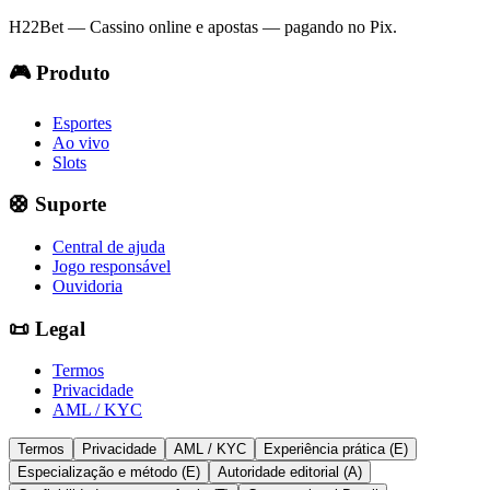
H22Bet — Cassino online e apostas — pagando no Pix.
🎮
Produto
Esportes
Ao vivo
Slots
🛟
Suporte
Central de ajuda
Jogo responsável
Ouvidoria
📜
Legal
Termos
Privacidade
AML / KYC
Termos
Privacidade
AML / KYC
Experiência prática (E)
Especialização e método (E)
Autoridade editorial (A)