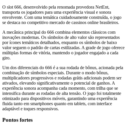
O slot 666, desenvolvido pela renomada provedora NetEnt,
transporta os jogadores para uma experiência visual e sonora
envolvente. Com uma temática cuidadosamente construída, o jogo
se destaca no competitivo mercado de cassinos online brasileiros.
A mecânica principal do 666 combina elementos clássicos com
inovações modernas. Os símbolos de alto valor são representados
por ícones temáticos detalhados, enquanto os símbolos de baixo
valor seguem o padrão de cartas estilizadas. A grade de jogo oferece
múltiplas formas de vitória, mantendo o jogador engajado a cada
giro.
Um dos diferenciais do 666 é a sua rodada de bônus, acionada pela
combinação de símbolos especiais. Durante o modo bônus,
multiplicadores progressivos e rodadas grátis adicionais podem ser
ativados, elevando significativamente o potencial de ganhos. A
experiência sonora acompanha cada momento, com trilha que se
intensifica durante as rodadas de alta tensão. O jogo foi totalmente
otimizado para dispositivos móveis, garantindo uma experiência
fluida tanto em smartphones quanto em tablets, com interface
adaptável e toques responsivos.
Pontos fortes