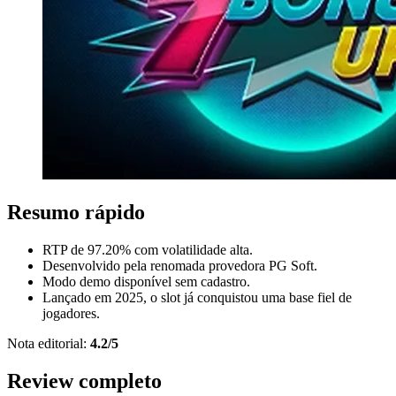
Resumo rápido
RTP de 97.20% com volatilidade alta.
Desenvolvido pela renomada provedora PG Soft.
Modo demo disponível sem cadastro.
Lançado em 2025, o slot já conquistou uma base fiel de
jogadores.
Nota editorial:
4.2/5
Review completo