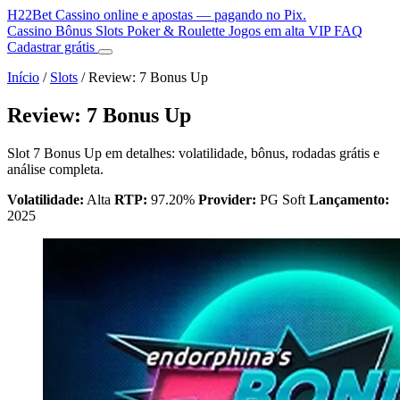
H22Bet
Cassino online e apostas — pagando no Pix.
Cassino
Bônus
Slots
Poker & Roulette
Jogos em alta
VIP
FAQ
Cadastrar grátis
Início
/
Slots
/
Review: 7 Bonus Up
Review: 7 Bonus Up
Slot 7 Bonus Up em detalhes: volatilidade, bônus, rodadas grátis e
análise completa.
Volatilidade:
Alta
RTP:
97.20%
Provider:
PG Soft
Lançamento:
2025