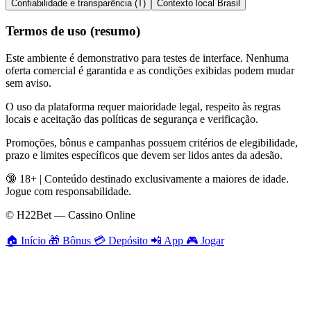
Confiabilidade e transparência (T)
Contexto local Brasil
Termos de uso (resumo)
Este ambiente é demonstrativo para testes de interface. Nenhuma
oferta comercial é garantida e as condições exibidas podem mudar
sem aviso.
O uso da plataforma requer maioridade legal, respeito às regras
locais e aceitação das políticas de segurança e verificação.
Promoções, bônus e campanhas possuem critérios de elegibilidade,
prazo e limites específicos que devem ser lidos antes da adesão.
🔞 18+ | Conteúdo destinado exclusivamente a maiores de idade.
Jogue com responsabilidade.
© H22Bet — Cassino Online
🏠
Início
🎁
Bônus
💳
Depósito
📲
App
🎮
Jogar