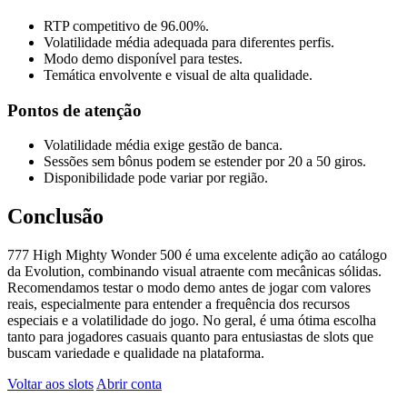
RTP competitivo de 96.00%.
Volatilidade média adequada para diferentes perfis.
Modo demo disponível para testes.
Temática envolvente e visual de alta qualidade.
Pontos de atenção
Volatilidade média exige gestão de banca.
Sessões sem bônus podem se estender por 20 a 50 giros.
Disponibilidade pode variar por região.
Conclusão
777 High Mighty Wonder 500 é uma excelente adição ao catálogo
da Evolution, combinando visual atraente com mecânicas sólidas.
Recomendamos testar o modo demo antes de jogar com valores
reais, especialmente para entender a frequência dos recursos
especiais e a volatilidade do jogo. No geral, é uma ótima escolha
tanto para jogadores casuais quanto para entusiastas de slots que
buscam variedade e qualidade na plataforma.
Voltar aos slots
Abrir conta