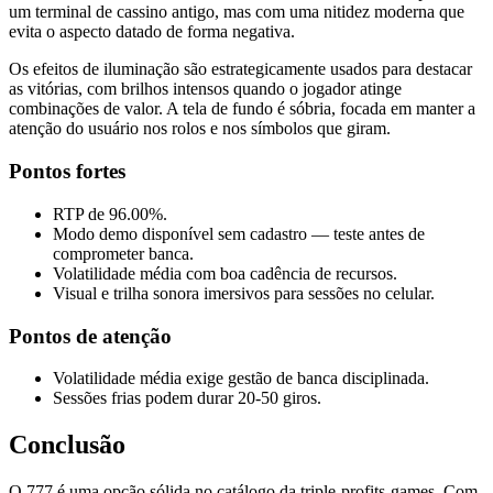
um terminal de cassino antigo, mas com uma nitidez moderna que
evita o aspecto datado de forma negativa.
Os efeitos de iluminação são estrategicamente usados para destacar
as vitórias, com brilhos intensos quando o jogador atinge
combinações de valor. A tela de fundo é sóbria, focada em manter a
atenção do usuário nos rolos e nos símbolos que giram.
Pontos fortes
RTP de 96.00%.
Modo demo disponível sem cadastro — teste antes de
comprometer banca.
Volatilidade média com boa cadência de recursos.
Visual e trilha sonora imersivos para sessões no celular.
Pontos de atenção
Volatilidade média exige gestão de banca disciplinada.
Sessões frias podem durar 20-50 giros.
Conclusão
O 777 é uma opção sólida no catálogo da triple-profits-games. Com