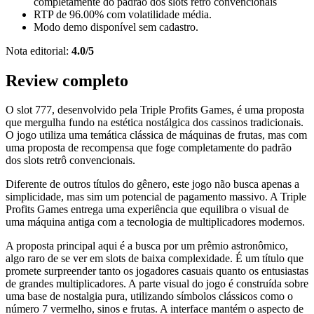
completamente do padrão dos slots retrô convencionais
RTP de 96.00% com volatilidade média.
Modo demo disponível sem cadastro.
Nota editorial:
4.0/5
Review completo
O slot 777, desenvolvido pela Triple Profits Games, é uma proposta
que mergulha fundo na estética nostálgica dos cassinos tradicionais.
O jogo utiliza uma temática clássica de máquinas de frutas, mas com
uma proposta de recompensa que foge completamente do padrão
dos slots retrô convencionais.
Diferente de outros títulos do gênero, este jogo não busca apenas a
simplicidade, mas sim um potencial de pagamento massivo. A Triple
Profits Games entrega uma experiência que equilibra o visual de
uma máquina antiga com a tecnologia de multiplicadores modernos.
A proposta principal aqui é a busca por um prêmio astronômico,
algo raro de se ver em slots de baixa complexidade. É um título que
promete surpreender tanto os jogadores casuais quanto os entusiastas
de grandes multiplicadores. A parte visual do jogo é construída sobre
uma base de nostalgia pura, utilizando símbolos clássicos como o
número 7 vermelho, sinos e frutas. A interface mantém o aspecto de