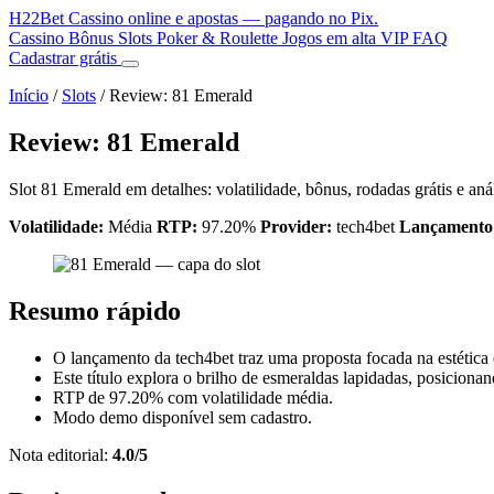
H22Bet
Cassino online e apostas — pagando no Pix.
Cassino
Bônus
Slots
Poker & Roulette
Jogos em alta
VIP
FAQ
Cadastrar grátis
Início
/
Slots
/
Review: 81 Emerald
Review: 81 Emerald
Slot 81 Emerald em detalhes: volatilidade, bônus, rodadas grátis e aná
Volatilidade:
Média
RTP:
97.20%
Provider:
tech4bet
Lançamento
Resumo rápido
O lançamento da tech4bet traz uma proposta focada na estética 
Este título explora o brilho de esmeraldas lapidadas, posicion
RTP de 97.20% com volatilidade média.
Modo demo disponível sem cadastro.
Nota editorial:
4.0/5