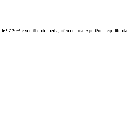
e 97.20% e volatilidade média, oferece uma experiência equilibrada.