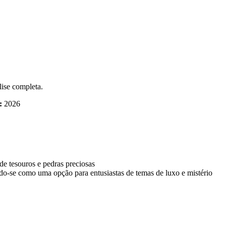
lise completa.
:
2026
de tesouros e pedras preciosas
ando-se como uma opção para entusiastas de temas de luxo e mistério