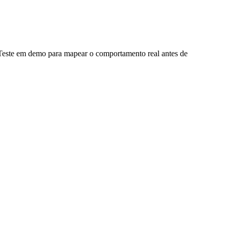
 Teste em demo para mapear o comportamento real antes de