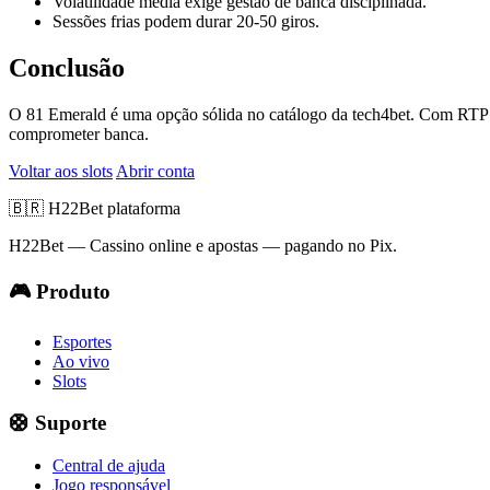
Volatilidade média exige gestão de banca disciplinada.
Sessões frias podem durar 20-50 giros.
Conclusão
O 81 Emerald é uma opção sólida no catálogo da tech4bet. Com RTP d
comprometer banca.
Voltar aos slots
Abrir conta
🇧🇷 H22Bet plataforma
H22Bet — Cassino online e apostas — pagando no Pix.
🎮
Produto
Esportes
Ao vivo
Slots
🛟
Suporte
Central de ajuda
Jogo responsável