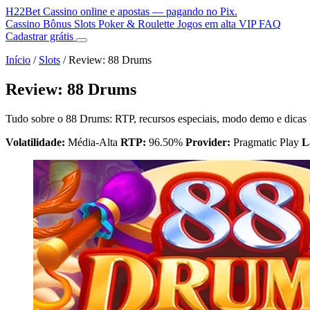
H22Bet
Cassino online e apostas — pagando no Pix.
Cassino
Bônus
Slots
Poker & Roulette
Jogos em alta
VIP
FAQ
Cadastrar grátis
Início
/
Slots
/
Review: 88 Drums
Review: 88 Drums
Tudo sobre o 88 Drums: RTP, recursos especiais, modo demo e dicas
Volatilidade:
Média-Alta
RTP:
96.50%
Provider:
Pragmatic Play
L