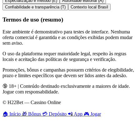
Especialização e método (E)
Autoridade editorial (A)
Confiabilidade e transparência (T)
Contexto local Brasil
Termos de uso (resumo)
Este ambiente é demonstrativo para testes de interface. Nenhuma
oferta comercial é garantida e as condições exibidas podem mudar
sem aviso.
O uso da plataforma requer maioridade legal, respeito às regras
locais e aceitação das políticas de segurança e verificação.
Promoções, bônus e campanhas possuem critérios de elegibilidade,
prazo e limites específicos que devem ser lidos antes da adesão.
🔞 18+ | Conteúdo destinado exclusivamente a maiores de idade.
Jogue com responsabilidade.
© H22Bet — Cassino Online
🏠
Início
🎁
Bônus
💳
Depósito
📲
App
🎮
Jogar