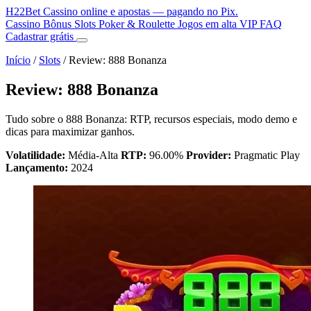
H22Bet
Cassino online e apostas — pagando no Pix.
Cassino
Bônus
Slots
Poker & Roulette
Jogos em alta
VIP
FAQ
Cadastrar grátis
Início
/
Slots
/
Review: 888 Bonanza
Review: 888 Bonanza
Tudo sobre o 888 Bonanza: RTP, recursos especiais, modo demo e
dicas para maximizar ganhos.
Volatilidade:
Média-Alta
RTP:
96.00%
Provider:
Pragmatic Play
Lançamento:
2024