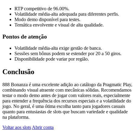
RTP competitivo de 96.00%.
Volatilidade média-alta adequada para diferentes perfis.
Modo demo disponível para testes.
Temática envolvente e visual de alta qualidade.
Pontos de atenção
Volatilidade média-alta exige gestão de banca.
Sessões sem bônus podem se estender por 20 a 50 giros.
Disponibilidade pode variar por região.
Conclusão
888 Bonanza é uma excelente adição ao catálogo da Pragmatic Play,
combinando visual atraente com mecânicas sólidas. Recomendamos
testar o modo demo antes de jogar com valores reais, especialmente
para entender a frequência dos recursos especiais e a volatilidade do
jogo. No geral, é uma ótima escolha tanto para jogadores casuais
quanto para entusiastas de slots que buscam variedade e qualidade
na plataforma.
Voltar aos slots
Abrir conta