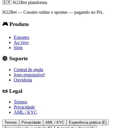
🇧🇷 H22Bet plataforma
H22Bet — Cassino online e apostas — pagando no Pix.
🎮
Produto
Esportes
Ao vivo
Slots
🛟
Suporte
Central de ajuda
Jogo responsável
Ouvidoria
📜
Legal
Termos
Privacidade
AML / KYC
Termos
Privacidade
AML / KYC
Experiência prática (E)