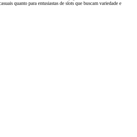
 casuais quanto para entusiastas de slots que buscam variedade e