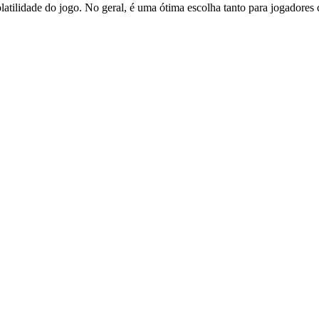
olatilidade do jogo. No geral, é uma ótima escolha tanto para jogadores