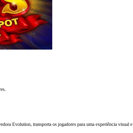
es.
edora Evolution, transporta os jogadores para uma experiência visual 
.