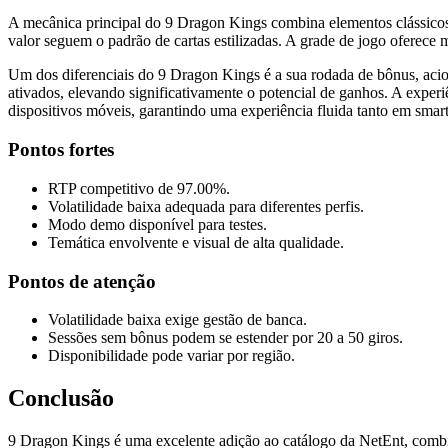
A mecânica principal do 9 Dragon Kings combina elementos clássicos
valor seguem o padrão de cartas estilizadas. A grade de jogo oferece 
Um dos diferenciais do 9 Dragon Kings é a sua rodada de bônus, acio
ativados, elevando significativamente o potencial de ganhos. A experi
dispositivos móveis, garantindo uma experiência fluida tanto em smar
Pontos fortes
RTP competitivo de 97.00%.
Volatilidade baixa adequada para diferentes perfis.
Modo demo disponível para testes.
Temática envolvente e visual de alta qualidade.
Pontos de atenção
Volatilidade baixa exige gestão de banca.
Sessões sem bônus podem se estender por 20 a 50 giros.
Disponibilidade pode variar por região.
Conclusão
9 Dragon Kings é uma excelente adição ao catálogo da NetEnt, combi