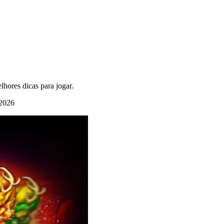
lhores dicas para jogar.
2026