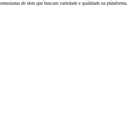
 entusiastas de slots que buscam variedade e qualidade na plataforma.