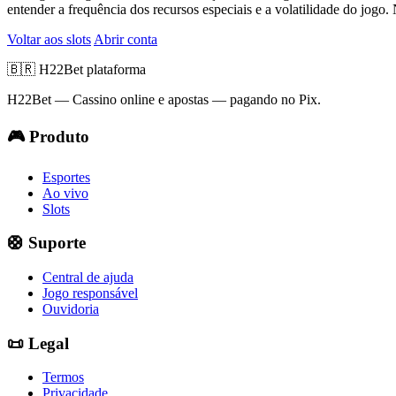
entender a frequência dos recursos especiais e a volatilidade do jogo
Voltar aos slots
Abrir conta
🇧🇷 H22Bet plataforma
H22Bet — Cassino online e apostas — pagando no Pix.
🎮
Produto
Esportes
Ao vivo
Slots
🛟
Suporte
Central de ajuda
Jogo responsável
Ouvidoria
📜
Legal
Termos
Privacidade