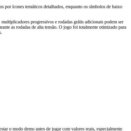
s por ícones temáticos detalhados, enquanto os símbolos de baixo
ultiplicadores progressivos e rodadas grátis adicionais podem ser
ante as rodadas de alta tensão. O jogo foi totalmente otimizado para
s.
star o modo demo antes de jogar com valores reais, especialmente