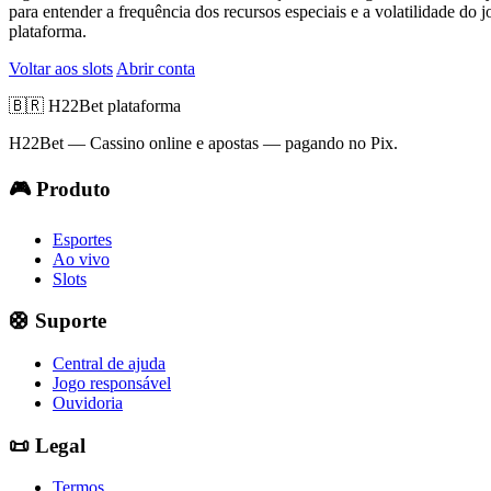
para entender a frequência dos recursos especiais e a volatilidade do
plataforma.
Voltar aos slots
Abrir conta
🇧🇷 H22Bet plataforma
H22Bet — Cassino online e apostas — pagando no Pix.
🎮
Produto
Esportes
Ao vivo
Slots
🛟
Suporte
Central de ajuda
Jogo responsável
Ouvidoria
📜
Legal
Termos