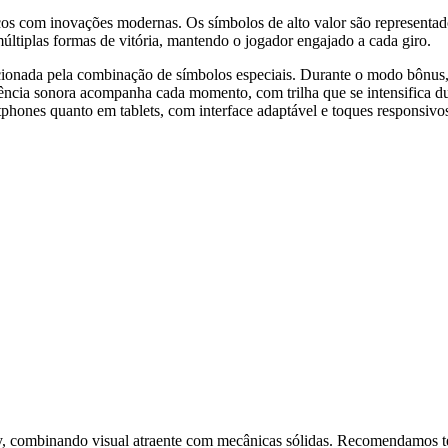
s com inovações modernas. Os símbolos de alto valor são representado
múltiplas formas de vitória, mantendo o jogador engajado a cada giro.
onada pela combinação de símbolos especiais. Durante o modo bônus, m
ência sonora acompanha cada momento, com trilha que se intensifica dur
tphones quanto em tablets, com interface adaptável e toques responsivo
, combinando visual atraente com mecânicas sólidas. Recomendamos te