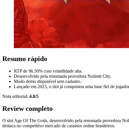
Resumo rápido
RTP de 96.50% com volatilidade alta.
Desenvolvido pela renomada provedora Nolimit City.
Modo demo disponível sem cadastro.
Lançado em 2025, o slot já conquistou uma base fiel de jogador
Nota editorial:
4.8/5
Review completo
O slot Age Of The Gods, desenvolvido pela renomada provedora Nolim
destaca no competitivo mercado de cassinos online brasileiros.