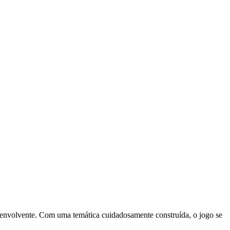
 envolvente. Com uma temática cuidadosamente construída, o jogo se