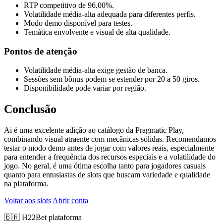
RTP competitivo de 96.00%.
Volatilidade média-alta adequada para diferentes perfis.
Modo demo disponível para testes.
Temática envolvente e visual de alta qualidade.
Pontos de atenção
Volatilidade média-alta exige gestão de banca.
Sessões sem bônus podem se estender por 20 a 50 giros.
Disponibilidade pode variar por região.
Conclusão
Ai é uma excelente adição ao catálogo da Pragmatic Play,
combinando visual atraente com mecânicas sólidas. Recomendamos
testar o modo demo antes de jogar com valores reais, especialmente
para entender a frequência dos recursos especiais e a volatilidade do
jogo. No geral, é uma ótima escolha tanto para jogadores casuais
quanto para entusiastas de slots que buscam variedade e qualidade
na plataforma.
Voltar aos slots
Abrir conta
🇧🇷 H22Bet plataforma