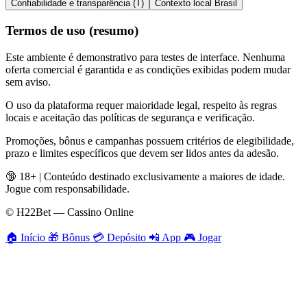
Confiabilidade e transparência (T)
Contexto local Brasil
Termos de uso (resumo)
Este ambiente é demonstrativo para testes de interface. Nenhuma
oferta comercial é garantida e as condições exibidas podem mudar
sem aviso.
O uso da plataforma requer maioridade legal, respeito às regras
locais e aceitação das políticas de segurança e verificação.
Promoções, bônus e campanhas possuem critérios de elegibilidade,
prazo e limites específicos que devem ser lidos antes da adesão.
🔞 18+ | Conteúdo destinado exclusivamente a maiores de idade.
Jogue com responsabilidade.
© H22Bet — Cassino Online
🏠
Início
🎁
Bônus
💳
Depósito
📲
App
🎮
Jogar