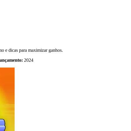
mo e dicas para maximizar ganhos.
ançamento:
2024