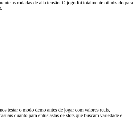
ante as rodadas de alta tensão. O jogo foi totalmente otimizado para
s.
s testar o modo demo antes de jogar com valores reais,
 casuais quanto para entusiastas de slots que buscam variedade e