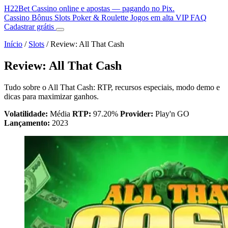
H22Bet
Cassino online e apostas — pagando no Pix.
Cassino
Bônus
Slots
Poker & Roulette
Jogos em alta
VIP
FAQ
Cadastrar grátis
Início
/
Slots
/
Review: All That Cash
Review: All That Cash
Tudo sobre o All That Cash: RTP, recursos especiais, modo demo e
dicas para maximizar ganhos.
Volatilidade:
Média
RTP:
97.20%
Provider:
Play'n GO
Lançamento:
2023