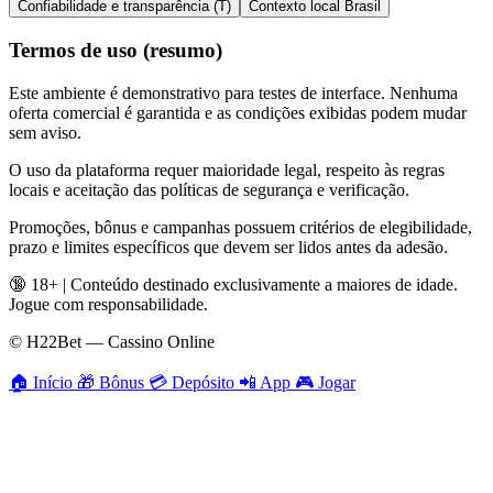
Confiabilidade e transparência (T)
Contexto local Brasil
Termos de uso (resumo)
Este ambiente é demonstrativo para testes de interface. Nenhuma
oferta comercial é garantida e as condições exibidas podem mudar
sem aviso.
O uso da plataforma requer maioridade legal, respeito às regras
locais e aceitação das políticas de segurança e verificação.
Promoções, bônus e campanhas possuem critérios de elegibilidade,
prazo e limites específicos que devem ser lidos antes da adesão.
🔞 18+ | Conteúdo destinado exclusivamente a maiores de idade.
Jogue com responsabilidade.
© H22Bet — Cassino Online
🏠
Início
🎁
Bônus
💳
Depósito
📲
App
🎮
Jogar