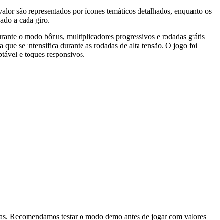
lor são representados por ícones temáticos detalhados, enquanto os
ado a cada giro.
ante o modo bônus, multiplicadores progressivos e rodadas grátis
ue se intensifica durante as rodadas de alta tensão. O jogo foi
ptável e toques responsivos.
das. Recomendamos testar o modo demo antes de jogar com valores