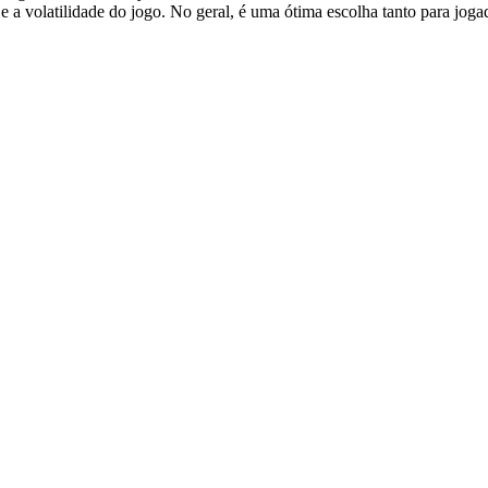
 e a volatilidade do jogo. No geral, é uma ótima escolha tanto para jog