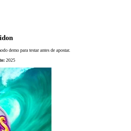
idon
do demo para testar antes de apostar.
o:
2025