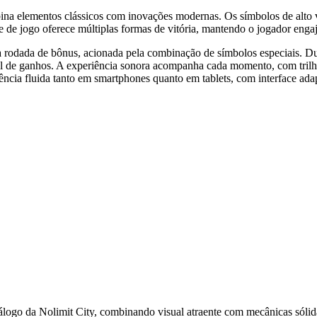
a elementos clássicos com inovações modernas. Os símbolos de alto va
e de jogo oferece múltiplas formas de vitória, mantendo o jogador engaj
rodada de bônus, acionada pela combinação de símbolos especiais. Dur
al de ganhos. A experiência sonora acompanha cada momento, com trilha q
ência fluida tanto em smartphones quanto em tablets, com interface ada
álogo da Nolimit City, combinando visual atraente com mecânicas sóli