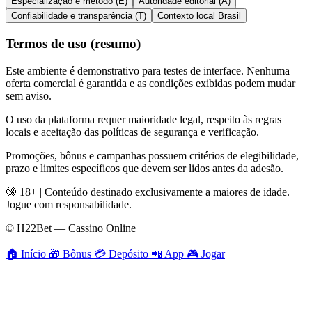
Especialização e método (E)
Autoridade editorial (A)
Confiabilidade e transparência (T)
Contexto local Brasil
Termos de uso (resumo)
Este ambiente é demonstrativo para testes de interface. Nenhuma
oferta comercial é garantida e as condições exibidas podem mudar
sem aviso.
O uso da plataforma requer maioridade legal, respeito às regras
locais e aceitação das políticas de segurança e verificação.
Promoções, bônus e campanhas possuem critérios de elegibilidade,
prazo e limites específicos que devem ser lidos antes da adesão.
🔞 18+ | Conteúdo destinado exclusivamente a maiores de idade.
Jogue com responsabilidade.
© H22Bet — Cassino Online
🏠
Início
🎁
Bônus
💳
Depósito
📲
App
🎮
Jogar