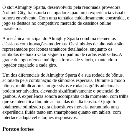
O slot Almighty Sparta, desenvolvido pela renomada provedora
Nolimit City, transporta os jogadores para uma experiência visual e
sonora envolvente. Com uma temática cuidadosamente construída, o
jogo se destaca no competitivo mercado de cassinos online
brasileiros.
A mecânica principal do Almighty Sparta combina elementos
clássicos com inovações modernas. Os símbolos de alto valor são
representados por ícones temáticos detalhados, enquanto os
símbolos de baixo valor seguem o padrão de cartas estilizadas. A
grade de jogo oferece múltiplas formas de vitória, mantendo o
jogador engajado a cada giro.
Um dos diferenciais do Almighty Sparta é a sua rodada de bônus,
acionada pela combinação de símbolos especiais. Durante o modo
bônus, multiplicadores progressivos e rodadas grátis adicionais
podem ser ativados, elevando significativamente o potencial de
ganhos. A experiência sonora acompanha cada momento, com trilha
que se intensifica durante as rodadas de alta tensão. O jogo foi
totalmente otimizado para dispositivos móveis, garantindo uma
experiência fluida tanto em smartphones quanto em tablets, com
interface adaptável e toques responsivos.
Pontos fortes