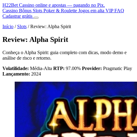
H22Bet
Cassino online e apostas — pagando no Pix.
Cassino
Bônus
Slots
Poker & Roulette
Jogos em alta
VIP
FAQ
Cadastrar grátis
Início
/
Slots
/
Review: Alpha Spirit
Review: Alpha Spirit
Conheça o Alpha Spirit: guia completo com dicas, modo demo e
análise de risco e retorno.
Volatilidade:
Média-Alta
RTP:
97.00%
Provider:
Pragmatic Play
Lançamento:
2024