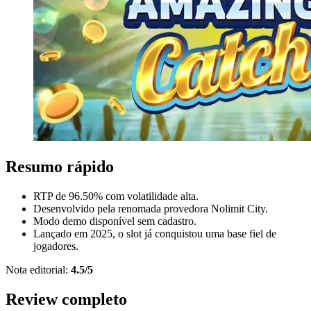
Resumo rápido
RTP de 96.50% com volatilidade alta.
Desenvolvido pela renomada provedora Nolimit City.
Modo demo disponível sem cadastro.
Lançado em 2025, o slot já conquistou uma base fiel de
jogadores.
Nota editorial:
4.5/5
Review completo