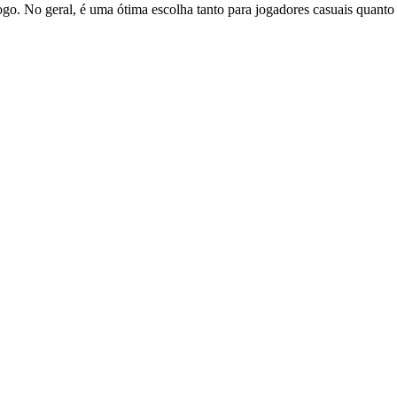
 jogo. No geral, é uma ótima escolha tanto para jogadores casuais quanto