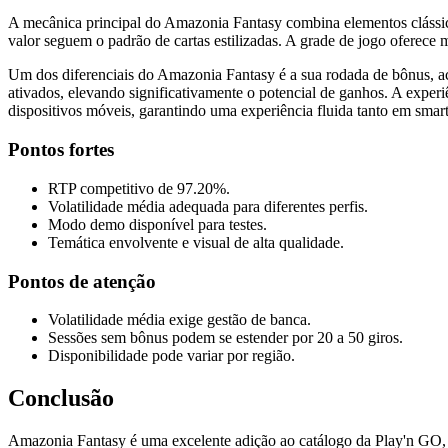
A mecânica principal do Amazonia Fantasy combina elementos clássic
valor seguem o padrão de cartas estilizadas. A grade de jogo oferece 
Um dos diferenciais do Amazonia Fantasy é a sua rodada de bônus, ac
ativados, elevando significativamente o potencial de ganhos. A experi
dispositivos móveis, garantindo uma experiência fluida tanto em smar
Pontos fortes
RTP competitivo de 97.20%.
Volatilidade média adequada para diferentes perfis.
Modo demo disponível para testes.
Temática envolvente e visual de alta qualidade.
Pontos de atenção
Volatilidade média exige gestão de banca.
Sessões sem bônus podem se estender por 20 a 50 giros.
Disponibilidade pode variar por região.
Conclusão
Amazonia Fantasy é uma excelente adição ao catálogo da Play'n GO, 