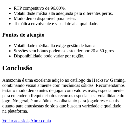
RTP competitivo de 96.00%.
Volatilidade média-alta adequada para diferentes perfis.
Modo demo disponível para testes.
Temática envolvente e visual de alta qualidade.
Pontos de atenção
Volatilidade média-alta exige gestão de banca.
Sessões sem bônus podem se estender por 20 a 50 giros.
Disponibilidade pode variar por região.
Conclusão
Amazonia é uma excelente adição ao catálogo da Hacksaw Gaming,
combinando visual atraente com mecânicas sólidas. Recomendamos
testar o modo demo antes de jogar com valores reais, especialmente
para entender a frequência dos recursos especiais e a volatilidade do
jogo. No geral, é uma ótima escolha tanto para jogadores casuais
quanto para entusiastas de slots que buscam variedade e qualidade
na plataforma.
Voltar aos slots
Abrir conta