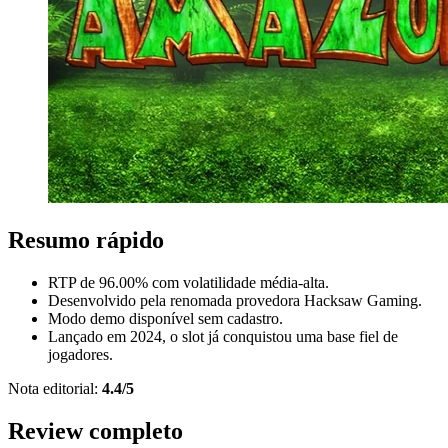
Resumo rápido
RTP de 96.00% com volatilidade média-alta.
Desenvolvido pela renomada provedora Hacksaw Gaming.
Modo demo disponível sem cadastro.
Lançado em 2024, o slot já conquistou uma base fiel de
jogadores.
Nota editorial:
4.4/5
Review completo